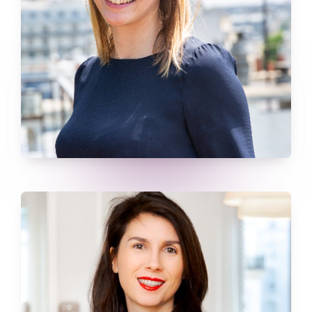
Claire De Menditte
Formatrice Leadership et Dirigeante @Zenith
Claire de Menditte est la fondatrice de Zenith, un cabinet qui
accompagne les dirigeants, les équipes RH et les managers
dans la construction d’organisations à la fois performantes,
engageantes et durables. Grâce à son parcours en conseil en
stratégie et en opérations, elle transforme les enjeux humains
en plans d’action concrets, mesurables et directement
applicables sur le terrain.