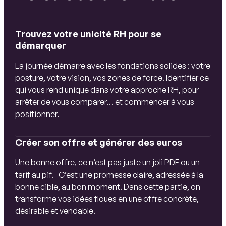
salle équipée pour la formation en présentiel
rayonnez@letemplerh.com
Une grille d'évaluation individuelle est
support de présentation par l’intermédiaire
complétée par le formateur pour chaque
d’un support de cours de type Powerpoint.
Trouvez votre unicité RH pour se
participant à l'issue de la formation.
documents de travail et trames d’exercices
démarquer
livrables individuels complétés pendant la
La journée démarre avec les fondations solides : votre
session.
posture, votre vision, vos zones de force. Identifier ce
qui vous rend unique dans votre approche RH, pour
arrêter de vous comparer… et commencer à vous
positionner.
Créer son offre et générer des euros
Une bonne offre, ce n’est pas juste un joli PDF ou un
tarif au pif. C’est une promesse claire, adressée à la
bonne cible, au bon moment. Dans cette partie, on
transforme vos idées floues en une offre concrète,
désirable et vendable.